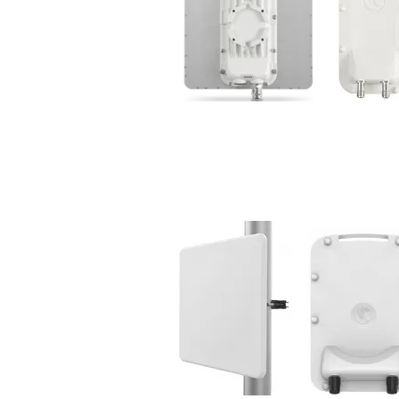
550E Backhaul Family