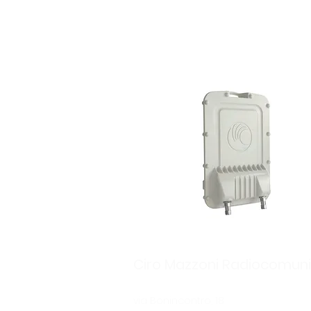
670 Backhaul Family
Ciro Mazzoni Radiocomuni
via Bonincontro, 18