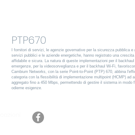
PTP670
I fornitori di servizi, le agenzie governative per la sicurezza pubblica e g
servizi pubblici e le aziende energetiche, hanno registrato una crescita
affidabile e sicura. La natura di queste implementazioni per il backhaul di
emergenze, per la videosorveglianza e per il backhaul Wi-Fi, favoriscono
Cambium Networks, con la serie Point-to-Point (PTP) 670, abbina l'efficien
categoria con la flessibilità di implementazione multipoint (HCMP) ad 
aggregato fino a 450 Mbps, permettendo di gestire il sistema in modo fl
odierne esigenze.
cazioni