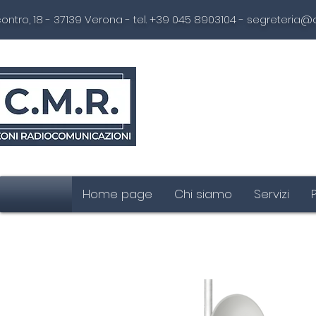
ontro, 18 - 37139 Verona - tel. +39 045 8903104 -
segreteria@
Home page
Chi siamo
Servizi
ePMP Backhaul Family