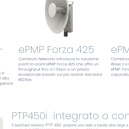
-
ePMP Forza 425
ePM
Cambium Networks introduce la soluzione
Combinand
point-to-point ePMP Force 425 che offre un
Wave 2 e 
throughput fino a 1 Gbps a un prezzo
ePMP, For
 è
eccezionale basato sui più recenti standard
capacità.
 alta
802.11ax.
periore
PTP450i integrato o con
Il backhaul wireless PTP 450i propone una radio a banda ultra larga a