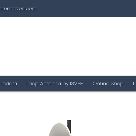
ciromazzoni.com
Prodotti
Loop Antenna by I3VHF
OnLine Shop