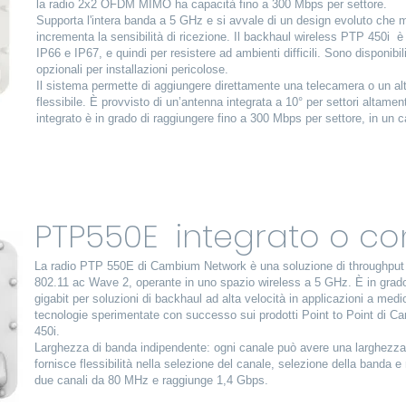
la radio 2x2 OFDM MIMO ha capacità fino a 300 Mbps per settore.
Supporta l'intera banda a 5 GHz e si avvale di un design evoluto che m
incrementa la sensibilità di ricezione. Il backhaul wireless PTP 450i è 
IP66 e IP67, e quindi per resistere ad ambienti difficili. Sono disponi
opzionali per installazioni pericolose.
Il sistema permette di aggiungere direttamente una telecamera o un a
flessibile. È provvisto di un’antenna integrata a 10° per settori altamen
integrato è in grado di raggiungere fino a 300 Mbps per settore, in un
PTP550E integrato o co
La radio PTP 550E di Cambium Network è una soluzione di throughput 
802.11 ac Wave 2, operante in uno spazio wireless a 5 GHz. È in grado 
gigabit per soluzioni di backhaul ad alta velocità in applicazioni a med
tecnologie sperimentate con successo sui prodotti Point to Point d
450i.
Larghezza di banda indipendente: ogni canale può avere una larghezza
fornisce flessibilità nella selezione del canale, selezione della banda e n
due canali da 80 MHz e raggiunge 1,4 Gbps.