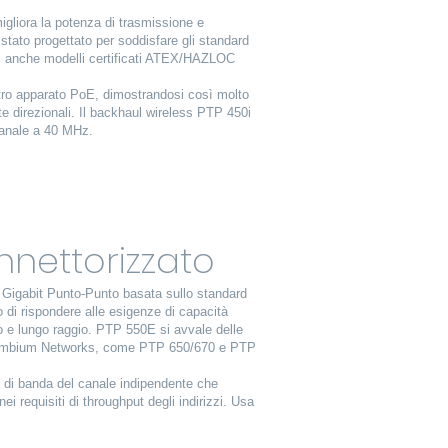
igliora la potenza di trasmissione e
stato progettato per soddisfare gli standard
bili anche modelli certificati ATEX/HAZLOC
ltro apparato PoE, dimostrandosi così molto
te direzionali. Il backhaul wireless PTP 450i
 canale a 40 MHz.
nnettorizzato
Gigabit Punto-Punto basata sullo standard
di rispondere alle esigenze di capacità
io e lungo raggio. PTP 550E si avvale delle
i Cambium Networks, come PTP 650/670 e PTP
 di banda del canale indipendente che
ei requisiti di throughput degli indirizzi. Usa